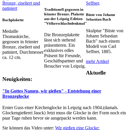
Traditionell
gegossen
in
feinster
Bronze.
Plakette
Büste
von
Johann
aus
der
Leipzig
Edition
Sebastian
Bach
Bachplakette
"Völkerschlachtdenkmal"
Skulptur "Büste von
Medaille
Die Bronzeplakette
Johann Sebastian
Thomaskirche,
lässt sich stehend
Bach" nach einem
gegossen in feinster
präsentieren. Ein
Modell von Carl
Bronze, ziseliert und
exklusives edles
Seffner, 1885.
patiniert, Durchmesser
Präsent für Freunde,
ca. 12 cm.
Geschäftspartner und
mehr Artikel
Besucher von Leipzig.
Aktuelle
Neuigkeiten:
"In Gottes Namen, wir gießen" - Entstehung einer
Bronzeglocke
Erster Guss einer Kirchenglocke in Leipzig nach 1904.(damals.
Glockengießerei Jauck) Jetzt muss die Glocke in der Form noch ein
paar Tage ruhen bevor sie ausgepackt werden kann.
Sie können das Video unter:
Wir gießen eine Glocke: